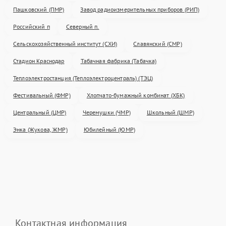
Пашковский (ПМР)
Завод радиоизмерительных приборов (РИП)
Российский п
Северный п.
Сельскохозяйственный институт (СХИ)
Славянский (СМР)
Стадион Краснодар
Табачная фабрика (Табачка)
Теплоэлектростанция (Теплоэлектроцентраль) (ТЭЦ)
Фестивальный (ФМР)
Хлопчато-бумажный комбинат (ХБК)
Центральный (ЦМР)
Черемушки (ЧМР)
Школьный (ШМР)
Энка (Жукова, ЖМР)
Юбилейный (ЮМР)
Контактная информация