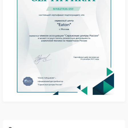
датчиков и цепей управления температурным
режимом. Специалисты уделяют внимание
надежности соединений, целостности
термодатчиков и корректности передачи сигналов
— эти факторы определяют точность срабатывания
защиты.
При подозрении на сбой системы защиты стоит
придерживаться такого порядка действий:
снизить подключенную нагрузку для уменьшения
тепловыделения;
проконтролировать температуру поверхности
корпуса в разных зонах;
не пытаться принудительно отключать защиту или
менять настройки;
обратиться к квалифицированным специалистам
для комплексной оценки.
Ремонт Eaton предполагает замену неисправных
элементов с соблюдением заводских
спецификаций. Такой подход гарантирует, что
система защиты будет корректно реагировать на
изменение температуры.