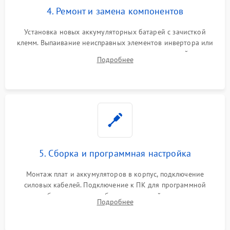
4. Ремонт и замена компонентов
Установка новых аккумуляторных батарей с зачисткой
клемм. Выпаивание неисправных элементов инвертора или
цепи зарядки и монтаж новых радиодеталей.
Подробнее
Восстановление поврежденных токоведущих дорожек и
замена реле.
5. Сборка и программная настройка
Монтаж плат и аккумуляторов в корпус, подключение
силовых кабелей. Подключение к ПК для программной
калибровки констант батареи, настройки порогов
Подробнее
срабатывания AVR и сброса счетчиков старения АКБ.