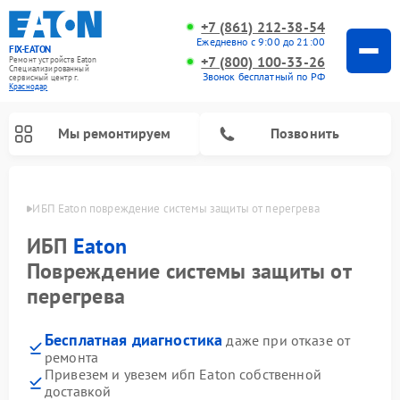
+7 (861) 212-38-54
Ежедневно с 9:00 до 21:00
FIX-EATON
+7 (800) 100-33-26
Ремонт устройств Eaton
Специализированный
Звонок бесплатный по РФ
cервисный центр г.
Краснодар
Мы ремонтируем
Позвонить
одаре
ИБП Eaton повреждение системы защиты от перегрева
ИБП
Eaton
Повреждение системы защиты от
перегрева
Бесплатная диагностика
даже при отказе от
ремонта
Привезем и увезем ибп Eaton собственной
доставкой