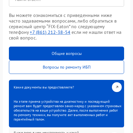
Вы можете ознакомиться с приведенными ниже
часто задаваемыми вопросами, либо обратиться в
сервисный центр “FIX-Eaton” по следующему
телефону
+7 (861) 212-38-54
если не нашли ответ на
свой вопрос.
Общие вопросы
Вопросы по ремонту ИБП
Какие документы вы предоставляете?
На этапе приема устройства на диагностику и последующий
ремонт вам будет предоставлен заказ-наряд с указанием страховых
обязательств на ваше устройство. Далее, после выполнения работ
по ремонту техники, вы получите акт выполненных работ и
гарантийный талон.
Я уже знаю в чем неисправность и какой