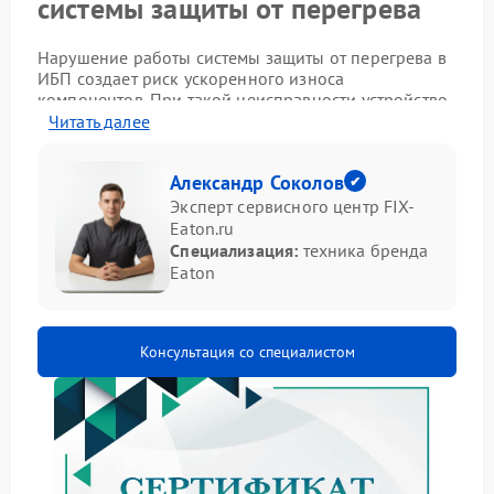
системы защиты от перегрева
Нарушение работы системы защиты от перегрева в
ИБП создает риск ускоренного износа
компонентов. При такой неисправности устройство
теряет способность контролировать температурный
Читать далее
режим, из‑за чего отдельные модули могут
нагреваться выше допустимых значений.
Александр Соколов
Характерным признаком становится отключение
ИБП без видимых внешних причин — система
Эксперт сервисного центр FIX-
принудительно останавливает работу для
Eaton.ru
предотвращения повреждений.
Специализация:
техника бренда
Eaton
Среди основных проявлений отказа защиты
выделяют следующие случаи:
регулярные аварийные отключения при
Консультация со специалистом
умеренной нагрузке;
повышенная температура корпуса в штатных
режимах эксплуатации;
отсутствие реакции на рост температуры внутри
отсека.
Выявление причины сбоя требует оценки состояния