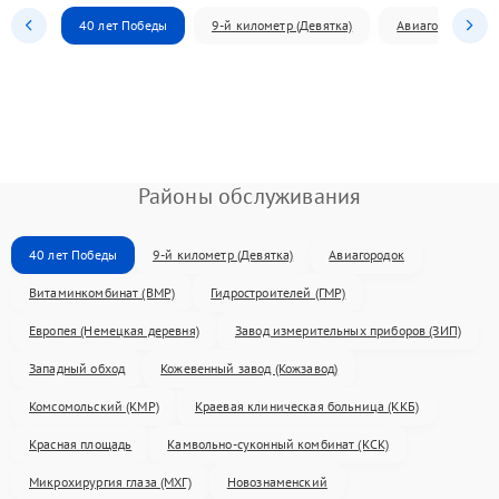
40 лет Победы
9-й километр (Девятка)
Авиагородок
Районы обслуживания
40 лет Победы
9-й километр (Девятка)
Авиагородок
Витаминкомбинат (ВМР)
Гидростроителей (ГМР)
Европея (Немецкая деревня)
Завод измерительных приборов (ЗИП)
Западный обход
Кожевенный завод (Кожзавод)
Комсомольский (КМР)
Краевая клиническая больница (ККБ)
Красная площадь
Камвольно-суконный комбинат (КСК)
Микрохирургия глаза (МХГ)
Новознаменский