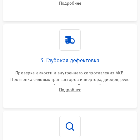
Подробнее
и кистей для предотвращения перегрева и замыканий.
3. Глубокая дефектовка
Проверка емкости и внутреннего сопротивления АКБ.
Прозвонка силовых транзисторов инвертора, диодов, реле
переключения и трансформатора. Визуальный поиск вздутых
Подробнее
конденсаторов и прогаров на печатной плате.