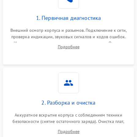
1. Первичная диагностика
Внешний осмотр корпуса и разъемов. Подключение к сети,
проверка индикации, звуковых сигналов и кодов ошибок.
Измерение входного и выходного напряжения. Оценка
Подробнее
реакции ИБП на отключение основного питания без
нагрузки.
2. Разборка и очистка
Аккуратное вскрытие корпуса с соблюдением техники
безопасности (снятие остаточного заряда). Очистка плат,
радиаторов и кулеров от пыли с помощью сжатого воздуха
Подробнее
и кистей для предотвращения перегрева и замыканий.