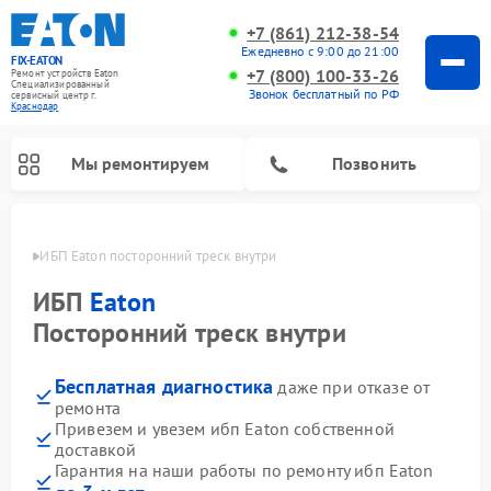
+7 (861) 212-38-54
Ежедневно с 9:00 до 21:00
FIX-EATON
+7 (800) 100-33-26
Ремонт устройств Eaton
Специализированный
Звонок бесплатный по РФ
cервисный центр г.
Краснодар
Мы ремонтируем
Позвонить
одаре
ИБП Eaton посторонний треск внутри
ИБП
Eaton
Посторонний треск внутри
Бесплатная диагностика
даже при отказе от
ремонта
Привезем и увезем ибп Eaton собственной
доставкой
Гарантия на наши работы по ремонту ибп Eaton