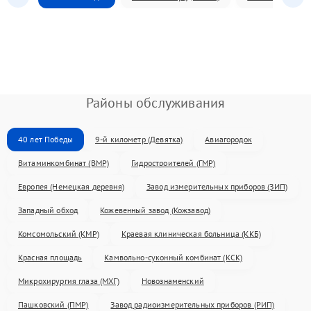
Районы обслуживания
40 лет Победы
9-й километр (Девятка)
Авиагородок
Витаминкомбинат (ВМР)
Гидростроителей (ГМР)
Европея (Немецкая деревня)
Завод измерительных приборов (ЗИП)
Западный обход
Кожевенный завод (Кожзавод)
Комсомольский (КМР)
Краевая клиническая больница (ККБ)
Красная площадь
Камвольно-суконный комбинат (КСК)
Микрохирургия глаза (МХГ)
Новознаменский
Пашковский (ПМР)
Завод радиоизмерительных приборов (РИП)