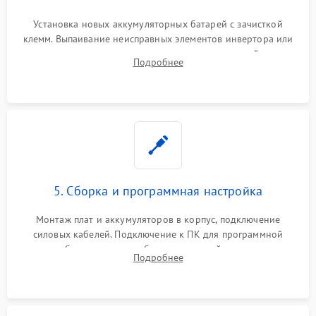
Установка новых аккумуляторных батарей с зачисткой
клемм. Выпаивание неисправных элементов инвертора или
цепи зарядки и монтаж новых радиодеталей.
Подробнее
Восстановление поврежденных токоведущих дорожек и
замена реле.
5. Сборка и программная настройка
Монтаж плат и аккумуляторов в корпус, подключение
силовых кабелей. Подключение к ПК для программной
калибровки констант батареи, настройки порогов
Подробнее
срабатывания AVR и сброса счетчиков старения АКБ.