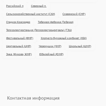
Российский п
Северный п.
Сельскохозяйственный институт (СХИ)
Славянский (СМР)
Стадион Краснодар
Табачная фабрика (Табачка)
Теплоэлектростанция (Теплоэлектроцентраль) (ТЭЦ)
Фестивальный (ФМР)
Хлопчато-бумажный комбинат (ХБК)
Центральный (ЦМР)
Черемушки (ЧМР)
Школьный (ШМР)
Энка (Жукова, ЖМР)
Юбилейный (ЮМР)
Контактная информация