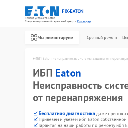
FIX-EATON
Ремонт устройств Eaton
Специализированный cервисный центр г.
Краснодар
Мы ремонтируем
Срочный ремонт
Це
 Eaton в Краснодаре
ИБП Eaton неисправность системы защиты от перенапр
ИБП
Eaton
Неисправность сис
от перенапряжения
Бесплатная диагностика
даже при отказ
Привезем и увезем ибп Eaton собственной
Гарантия на наши работы по ремонту ибп 