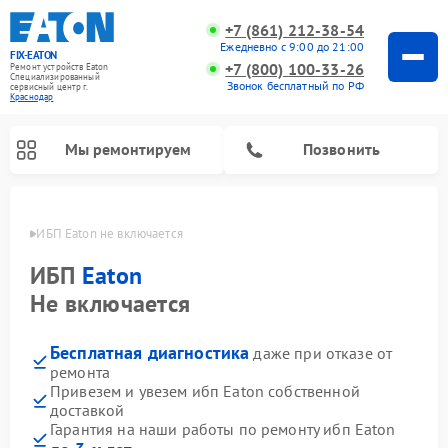
+7 (861) 212-38-54
Ежедневно с 9:00 до 21:00
FIX-EATON
+7 (800) 100-33-26
Ремонт устройств Eaton
Специализированный
Звонок бесплатный по РФ
cервисный центр г.
Краснодар
Мы ремонтируем
Позвонить
одаре
ИБП Eaton не включается
ИБП
Eaton
Не включается
Бесплатная диагностика
даже при отказе от
ремонта
Привезем и увезем ибп Eaton собственной
доставкой
Гарантия на наши работы по ремонту ибп Eaton