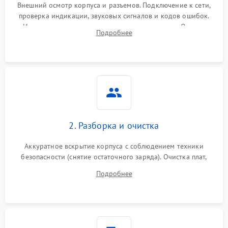
Внешний осмотр корпуса и разъемов. Подключение к сети,
проверка индикации, звуковых сигналов и кодов ошибок.
Измерение входного и выходного напряжения. Оценка
Подробнее
реакции ИБП на отключение основного питания без
нагрузки.
2. Разборка и очистка
Аккуратное вскрытие корпуса с соблюдением техники
безопасности (снятие остаточного заряда). Очистка плат,
радиаторов и кулеров от пыли с помощью сжатого воздуха
Подробнее
и кистей для предотвращения перегрева и замыканий.