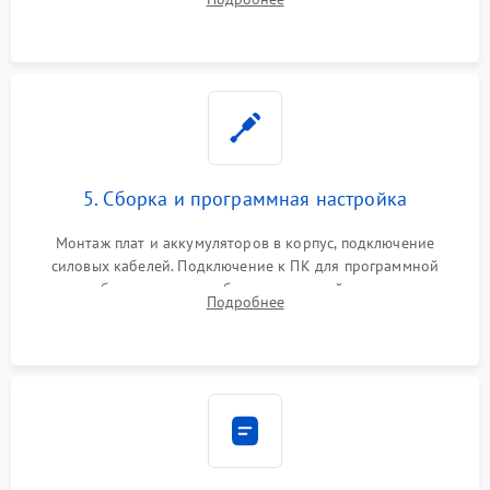
Восстановление поврежденных токоведущих дорожек и
замена реле.
5. Сборка и программная настройка
Монтаж плат и аккумуляторов в корпус, подключение
силовых кабелей. Подключение к ПК для программной
калибровки констант батареи, настройки порогов
Подробнее
срабатывания AVR и сброса счетчиков старения АКБ.