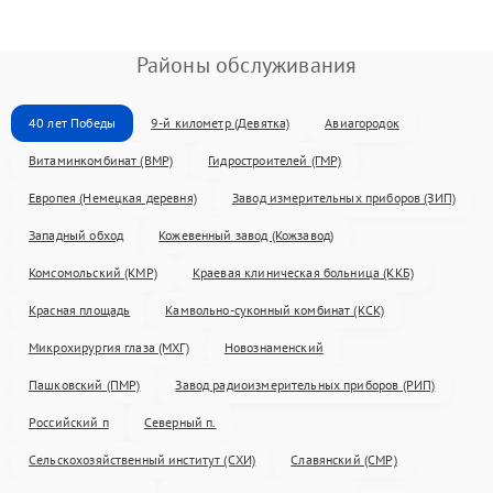
Районы обслуживания
40 лет Победы
9-й километр (Девятка)
Авиагородок
Витаминкомбинат (ВМР)
Гидростроителей (ГМР)
Европея (Немецкая деревня)
Завод измерительных приборов (ЗИП)
Западный обход
Кожевенный завод (Кожзавод)
Комсомольский (КМР)
Краевая клиническая больница (ККБ)
Красная площадь
Камвольно-суконный комбинат (КСК)
Микрохирургия глаза (МХГ)
Новознаменский
Пашковский (ПМР)
Завод радиоизмерительных приборов (РИП)
Российский п
Северный п.
Сельскохозяйственный институт (СХИ)
Славянский (СМР)