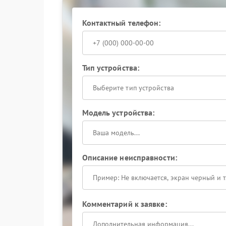
оценивают состояние силовых плат, тестирую
выходные параметры под реальной нагрузкой
Контактный телефон:
Сервисный центр Eaton располагает стендами
выявить скрытые отклонения, которые не фик
работ устройство проходит финальный цикл и
стабильность его функционирования.
Тип устройства:
Чтобы минимизировать риски для подключенн
стоит запланировать визит в сервис: раннее 
Выберите тип устройства
требуемых вмешательств. Доверьте восстанов
оборудования и обеспечит предсказуемую раб
Модель устройства:
Описание неисправности:
Комментарий к заявке: