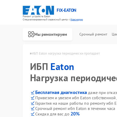
FIX-EATON
Ремонт устройств Eaton
Специализированный cервисный центр г.
Краснодар
Мы ремонтируем
Срочный ремонт
Це
 Eaton в Краснодаре
ИБП Eaton нагрузка периодически пропадает
ИБП
Eaton
Нагрузка периодиче
Бесплатная диагностика
даже при отказ
Привезем и увезем ибп Eaton собственной
Гарантия на наши работы по ремонту ибп 
Срочный ремонт ибп Eaton в течении часа
20%
Скидка для вас до