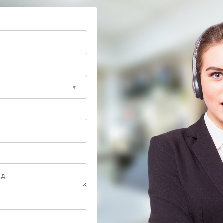
т алгоритмы переключения и контролируют
.
 для имитации пиковых режимов: это позволяет
сируются в штатных условиях. После завершения
спытаний — такой контроль подтверждает
ой техники, при первых признаках нестабильности
выявление отклонения часто сокращает объем
ление ИБП профессионалам — это сохранит ресурс
оту всей системы.