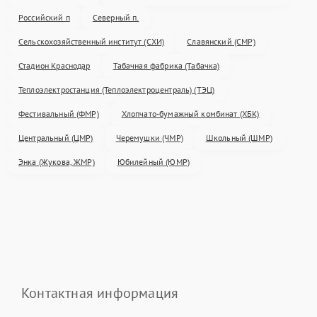
Российский п
Северный п.
Сельскохозяйственный институт (СХИ)
Славянский (СМР)
Стадион Краснодар
Табачная фабрика (Табачка)
Теплоэлектростанция (Теплоэлектроцентраль) (ТЭЦ)
Фестивальный (ФМР)
Хлопчато-бумажный комбинат (ХБК)
Центральный (ЦМР)
Черемушки (ЧМР)
Школьный (ШМР)
Энка (Жукова, ЖМР)
Юбилейный (ЮМР)
Контактная информация