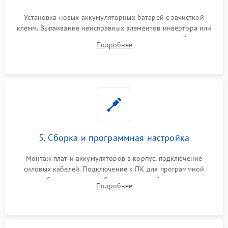
Установка новых аккумуляторных батарей с зачисткой
клемм. Выпаивание неисправных элементов инвертора или
цепи зарядки и монтаж новых радиодеталей.
Подробнее
Восстановление поврежденных токоведущих дорожек и
замена реле.
5. Сборка и программная настройка
Монтаж плат и аккумуляторов в корпус, подключение
силовых кабелей. Подключение к ПК для программной
калибровки констант батареи, настройки порогов
Подробнее
срабатывания AVR и сброса счетчиков старения АКБ.