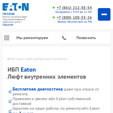
+7 (861) 212-38-54
Ежедневно с 9:00 до 21:00
FIX-EATON
+7 (800) 100-33-26
Ремонт устройств Eaton
Специализированный
Звонок бесплатный по РФ
cервисный центр г.
Краснодар
Мы ремонтируем
Позвонить
одаре
ИБП Eaton люфт внутренних элементов
ИБП
Eaton
Люфт внутренних элементов
Бесплатная диагностика
даже при отказе от
ремонта
Привезем и увезем ибп Eaton собственной
доставкой
Гарантия на наши работы по ремонту ибп Eaton