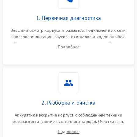
1. Первичная диагностика
Внешний осмотр корпуса и разъемов. Подключение к сети,
проверка индикации, звуковых сигналов и кодов ошибок.
Измерение входного и выходного напряжения. Оценка
Подробнее
реакции ИБП на отключение основного питания без
нагрузки.
2. Разборка и очистка
Аккуратное вскрытие корпуса с соблюдением техники
безопасности (снятие остаточного заряда). Очистка плат,
радиаторов и кулеров от пыли с помощью сжатого воздуха
Подробнее
и кистей для предотвращения перегрева и замыканий.