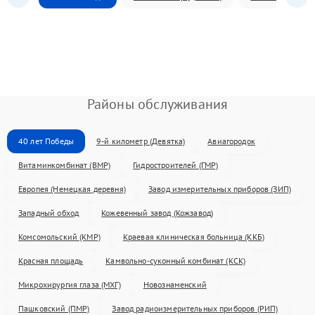
Районы обслуживания
40 лет Победы
9-й километр (Девятка)
Авиагородок
Витаминкомбинат (ВМР)
Гидростроителей (ГМР)
Европея (Немецкая деревня)
Завод измерительных приборов (ЗИП)
Западный обход
Кожевенный завод (Кожзавод)
Комсомольский (КМР)
Краевая клиническая больница (ККБ)
Красная площадь
Камвольно-суконный комбинат (КСК)
Микрохирургия глаза (МХГ)
Новознаменский
Пашковский (ПМР)
Завод радиоизмерительных приборов (РИП)