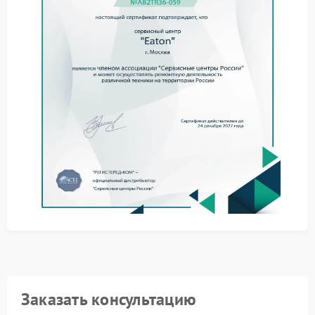
В сервисном центре Eaton применяют методики,
позволяющие точно оценить состояние крепежных
узлов и выявить скрытые смещения. Такой подход
помогает избежать дальнейших повреждений
смежных компонентов.
Ремонт Eaton предполагает замену ослабленных
крепежей, установку демпфирующих элементов и
проверку всех соединений на соответствие
заводским допускам. После работ устройство
проходит тестирование под нагрузкой.
Сервис Eaton обеспечивает восстановление
надежной фиксации внутренних компонентов с
учетом конструктивных особенностей модели. Это
снижает риск повторных смещений и повышает
общую устойчивость оборудования.
При обнаружении любых признаков подвижности
внутренних частей стоит сразу обратиться к
специалистам — это поможет сохранить
работоспособность ИБП и избежать более
серьезных последствий.
Заказать консультацию