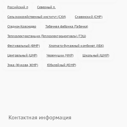
Российский п
Северный п.
Сельскохозяйственный институт (СХИ)
Славянский (СМР)
Стадион Краснодар
Табачная фабрика (Табачка)
Теплоэлектростанция (Теплоэлектроцентраль) (ТЭЦ)
Фестивальный (ФМР)
Хлопчато-бумажный комбинат (ХБК)
Центральный (ЦМР)
Черемушки (ЧМР)
Школьный (ШМР)
Энка (Жукова, ЖМР)
Юбилейный (ЮМР)
Контактная информация