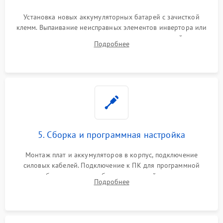
Установка новых аккумуляторных батарей с зачисткой
клемм. Выпаивание неисправных элементов инвертора или
цепи зарядки и монтаж новых радиодеталей.
Подробнее
Восстановление поврежденных токоведущих дорожек и
замена реле.
5. Сборка и программная настройка
Монтаж плат и аккумуляторов в корпус, подключение
силовых кабелей. Подключение к ПК для программной
калибровки констант батареи, настройки порогов
Подробнее
срабатывания AVR и сброса счетчиков старения АКБ.