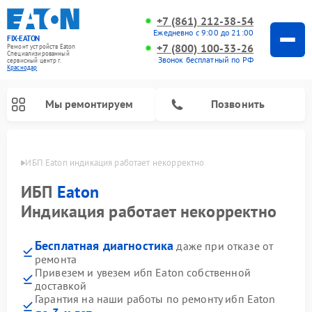
+7 (861) 212-38-54
Ежедневно с 9:00 до 21:00
FIX-EATON
+7 (800) 100-33-26
Ремонт устройств Eaton
Специализированный
Звонок бесплатный по РФ
cервисный центр г.
Краснодар
Мы ремонтируем
Позвонить
одаре
ИБП Eaton индикация работает некорректно
ИБП
Eaton
Индикация работает некорректно
Бесплатная диагностика
даже при отказе от
ремонта
Привезем и увезем ибп Eaton собственной
доставкой
Гарантия на наши работы по ремонту ибп Eaton