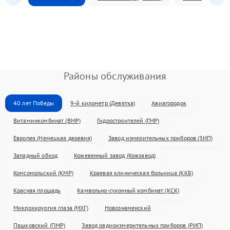
Районы обслуживания
40 лет Победы
9-й километр (Девятка)
Авиагородок
Витаминкомбинат (ВМР)
Гидростроителей (ГМР)
Европея (Немецкая деревня)
Завод измерительных приборов (ЗИП)
Западный обход
Кожевенный завод (Кожзавод)
Комсомольский (КМР)
Краевая клиническая больница (ККБ)
Красная площадь
Камвольно-суконный комбинат (КСК)
Микрохирургия глаза (МХГ)
Новознаменский
Пашковский (ПМР)
Завод радиоизмерительных приборов (РИП)