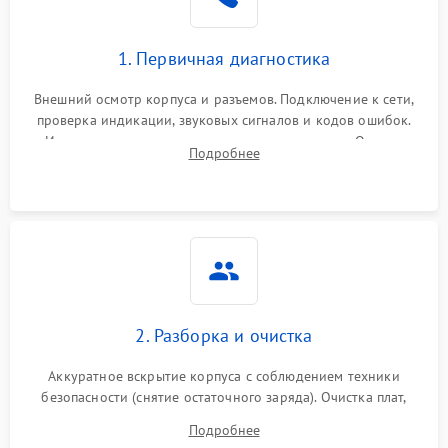
1. Первичная диагностика
Внешний осмотр корпуса и разъемов. Подключение к сети,
проверка индикации, звуковых сигналов и кодов ошибок.
Измерение входного и выходного напряжения. Оценка
Подробнее
реакции ИБП на отключение основного питания без
нагрузки.
2. Разборка и очистка
Аккуратное вскрытие корпуса с соблюдением техники
безопасности (снятие остаточного заряда). Очистка плат,
радиаторов и кулеров от пыли с помощью сжатого воздуха
Подробнее
и кистей для предотвращения перегрева и замыканий.