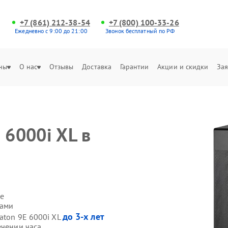
+7 (861) 212-38-54
+7 (800) 100-33-26
Ежедневно с 9:00 до 21:00
Звонок бесплатный по РФ
ны
О нас
Отзывы
Доставка
Гарантии
Акции и скидки
Зая
 6000i XL в
е
сами
до 3-х лет
aton 9E 6000i XL
ечении часа