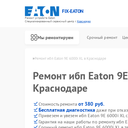
FIX-EATON
Ремонт устройств Eaton
Специализированный cервисный центр г.
Краснодар
Мы ремонтируем
Срочный ремонт
Це
 Eaton в Краснодаре
Ремонт ибп Eaton 9E 6000i XL в Краснодаре
Ремонт ибп Eaton 9E
Краснодаре
от 380 руб.
Стоимость ремонта
Бесплатная диагностика
даже при отказ
Привезем и увезем ибп Eaton 9E 6000i XL 
Гарантия на наши работы по ремонту ибп E
Срочный ремонт ибп Eaton 9E 6000i XL в т