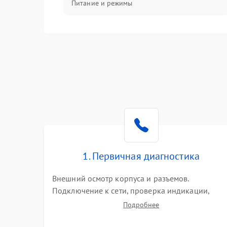
Питание и режимы
Интерфейсы и связь
Температура и эксплуатация
Механические повреждения
Механика
1. Первичная диагностика
Внешний осмотр корпуса и разъемов.
Подключение к сети, проверка индикации,
звуковых сигналов и кодов ошибок. Измерение
Подробнее
входного и выходного напряжения. Оценка