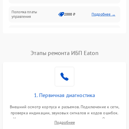
Поломка платы
Механика
2000 ₽
Подробнее →
управления
Неисправность
3000 ₽
Подробнее →
трансформатора
Повреждение
Этапы ремонта ИБП Eaton
500 ₽
Подробнее →
конденсаторов
Поломка предохранителя
100 ₽
Подробнее →
Неисправность системы
1000 ₽
Подробнее →
охлаждения
1. Первичная диагностика
Неисправность
500 ₽
Подробнее →
Внешний осмотр корпуса и разъемов. Подключение к сети,
индикаторов
проверка индикации, звуковых сигналов и кодов ошибок.
Измерение входного и выходного напряжения. Оценка
Поломка фильтров
Подробнее
1000 ₽
Подробнее →
реакции ИБП на отключение основного питания без
(EMI/EMC)