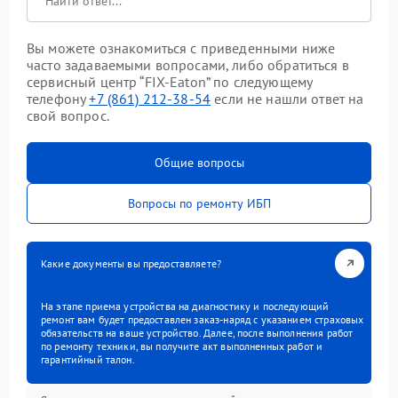
Вы можете ознакомиться с приведенными ниже
часто задаваемыми вопросами, либо обратиться в
сервисный центр “FIX-Eaton” по следующему
телефону
+7 (861) 212-38-54
если не нашли ответ на
свой вопрос.
Общие вопросы
Вопросы по ремонту ИБП
Какие документы вы предоставляете?
На этапе приема устройства на диагностику и последующий
ремонт вам будет предоставлен заказ-наряд с указанием страховых
обязательств на ваше устройство. Далее, после выполнения работ
по ремонту техники, вы получите акт выполненных работ и
гарантийный талон.