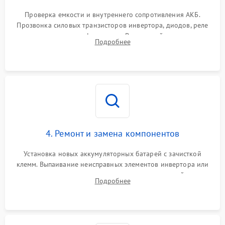
Поломка системы защиты
1000 ₽
Подробнее →
от перегрузок
Проверка емкости и внутреннего сопротивления АКБ.
Прозвонка силовых транзисторов инвертора, диодов, реле
Неисправность системы
переключения и трансформатора. Визуальный поиск вздутых
Подробнее
защиты от короткого
1500 ₽
Подробнее →
конденсаторов и прогаров на печатной плате.
замыкания
Повреждение системы
1000 ₽
Подробнее →
защиты от перегрева
Неисправность системы
защиты от
1500 ₽
Подробнее →
перенапряжения
4. Ремонт и замена компонентов
Установка новых аккумуляторных батарей с зачисткой
клемм. Выпаивание неисправных элементов инвертора или
цепи зарядки и монтаж новых радиодеталей.
Подробнее
Восстановление поврежденных токоведущих дорожек и
замена реле.