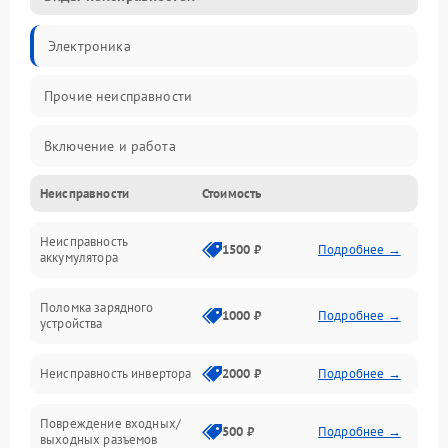
Электроника
Прочие неисправности
Включение и работа
Неисправности
Стоимость
Работа с нагрузкой
Неисправность
Звук и индикация
1500 ₽
Подробнее →
аккумулятора
Питание и режимы
Поломка зарядного
1000 ₽
Подробнее →
устройства
Интерфейсы и связь
Неисправность инвертора
2000 ₽
Подробнее →
Температура и эксплуатация
Повреждение входных/
500 ₽
Подробнее →
выходных разъемов
Механические повреждения