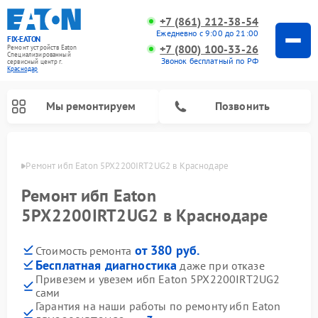
+7 (861) 212-38-54
Ежедневно с 9:00 до 21:00
FIX-EATON
+7 (800) 100-33-26
Ремонт устройств Eaton
Специализированный
Звонок бесплатный по РФ
cервисный центр г.
Краснодар
Мы ремонтируем
Позвонить
одаре
Ремонт ибп Eaton 5PX2200IRT2UG2 в Краснодаре
Ремонт ибп Eaton
5PX2200IRT2UG2 в Краснодаре
от 380 руб.
Стоимость ремонта
Бесплатная диагностика
даже при отказе
Привезем и увезем ибп Eaton 5PX2200IRT2UG2
сами
Гарантия на наши работы по ремонту ибп Eaton